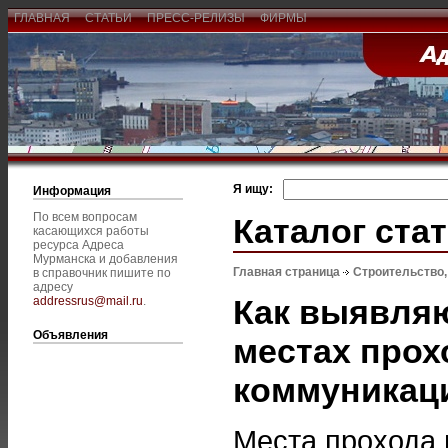
ГЛАВНАЯ
СТАТЬИ
ПРЕСС-РЕЛИЗЫ
ФИРМЫ
Я ищу:
Информация
По всем вопросам
Каталог ста
касающихся работы
ресурса Адреса
Мурманска и добавления
Главная страница
Строительство
в справочник пишите по
адресу
Как выявля
addressrus@mail.ru
.
Объявления
местах про
коммуникаци
Места прохода